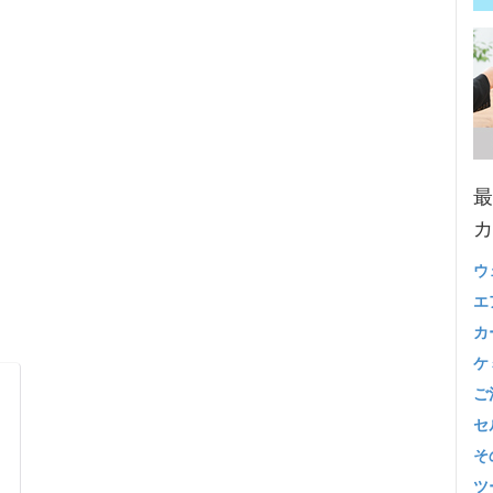
最
カ
ウ
エ
カ
ケ
ご
セ
そ
ツ