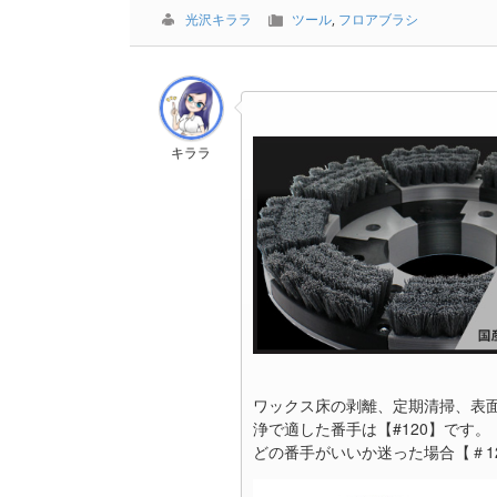
光沢キララ
ツール
,
フロアブラシ
キララ
ワックス床の剥離、定期清掃、表
浄で適した番手は【#120】です。
どの番手がいいか迷った場合【＃1