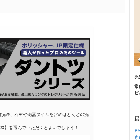
光
常
ビ
面洗浄、石材や磁器タイルを含めほとんどの洗
最
20】を選んでいただくとよいでしょう！
B
き