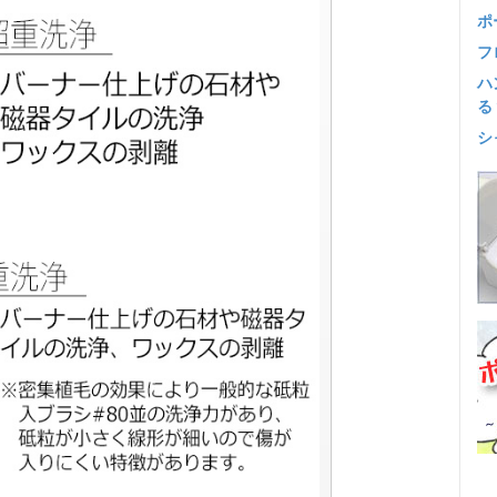
ポ
フ
ハ
る
シ