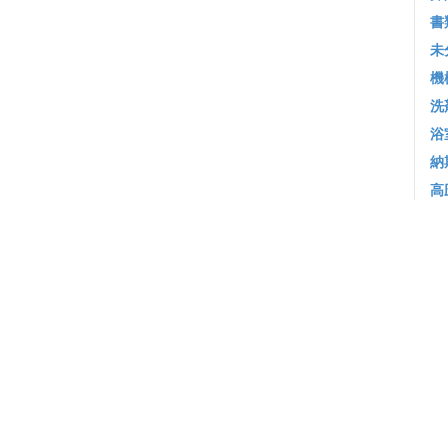
書
未
機
洗
浴
納
高