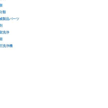
類
分類
械製品パーツ
剤
室洗浄
期
圧洗浄機