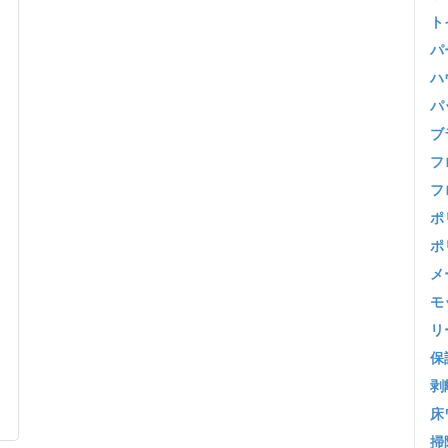
ト
パ
ハ
パ
ブ
フ
フ
ポ
ポ
メ
モ
リ
保
剥
床
掃