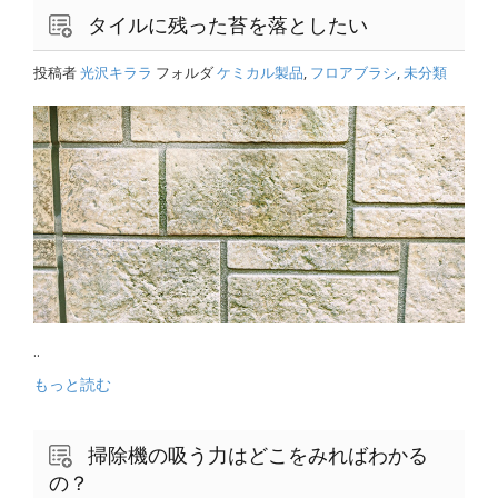
タイルに残った苔を落としたい
投稿者
光沢キララ
フォルダ
ケミカル製品
,
フロアブラシ
,
未分類
..
もっと読む
掃除機の吸う力はどこをみればわかる
の？