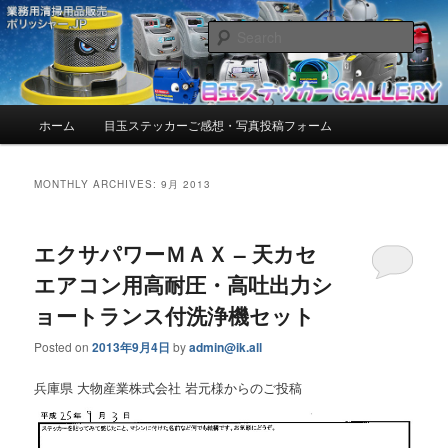
お客様からいただいたご感想・写真を紹介しています。
Sear
目玉ステッカーGALLERY【ポリッシ
ャー.JP™】 | お客様からいただいた
Main
ホーム
目玉ステッカーご感想・写真投稿フォーム
Skip
Skip
menu
ご感想・写真を紹介しています。
to
to
MONTHLY ARCHIVES:
9月 2013
primary
secondary
エクサパワーＭＡＸ – 天カセ
content
content
エアコン用高耐圧・高吐出力シ
ョートランス付洗浄機セット
Posted on
2013年9月4日
by
admin@ik.all
兵庫県 大物産業株式会社 岩元様からのご投稿