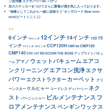
ン洗浄機 エクサパワーAC バディ
目のステッカーをつけてさらに愛着が湧き気に入っております。
“相棒としてこれから一緒に頑張ろう”オンザロード Beat mini-
mini(ビートミニミニ)
タグ
12インチ
14インチ
8インチ
15
15D
10インチ
インチ
CCP120H
CMP120
CMP-80
17インチ
19インチ
CMP140
CVC-107
RD-ECOIIN
THE BOSS
アップライトバキュ
ウェットバキューム
エアコ
アマノ
ーム
エアコン洗浄
ンクリーニング
エクサ
カーペット
パワー
エクストラクター
クリ
ネク
ケルヒャー
ーンスター
コードレス
ディバーシー
ビルメンテナンス
フ
スト
バーニッシャー
ロアメンテナンス
ペンギンワックス