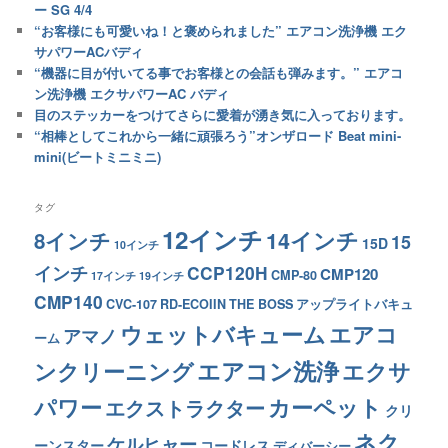
ー SG 4/4
“お客様にも可愛いね！と褒められました” エアコン洗浄機 エク
サパワーACバディ
“機器に目が付いてる事でお客様との会話も弾みます。” エアコ
ン洗浄機 エクサパワーAC バディ
目のステッカーをつけてさらに愛着が湧き気に入っております。
“相棒としてこれから一緒に頑張ろう”オンザロード Beat mini-
mini(ビートミニミニ)
タグ
12インチ
14インチ
8インチ
15
15D
10インチ
インチ
CCP120H
CMP120
CMP-80
17インチ
19インチ
CMP140
CVC-107
RD-ECOIIN
THE BOSS
アップライトバキュ
ウェットバキューム
エアコ
アマノ
ーム
エアコン洗浄
ンクリーニング
エクサ
カーペット
パワー
エクストラクター
クリ
ネク
ケルヒャー
ーンスター
コードレス
ディバーシー