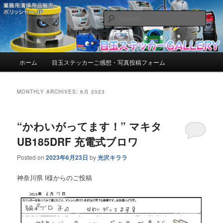
お客様からいただいたご感想・写真を紹介しています。
Sear
目玉ステッカーGALLERY【ポリッシ
ャー.JP™】 | お客様からいただいた
Main
ホーム
目玉ステッカーご感想・写真投稿フォーム
Skip
Skip
menu
ご感想・写真を紹介しています。
to
to
MONTHLY ARCHIVES:
6月 2023
primary
secondary
“かわいがってます！” マキタ
content
content
UB185DRF 充電式ブロワ
Posted on
2023年6月23日
by
光沢キララ
神奈川県 I様からのご投稿