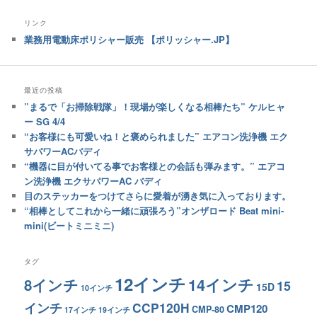
リンク
業務用電動床ポリシャー販売 【ポリッシャー.JP】
最近の投稿
”まるで「お掃除戦隊」！現場が楽しくなる相棒たち” ケルヒャ
ー SG 4/4
“お客様にも可愛いね！と褒められました” エアコン洗浄機 エク
サパワーACバディ
“機器に目が付いてる事でお客様との会話も弾みます。” エアコ
ン洗浄機 エクサパワーAC バディ
目のステッカーをつけてさらに愛着が湧き気に入っております。
“相棒としてこれから一緒に頑張ろう”オンザロード Beat mini-
mini(ビートミニミニ)
タグ
12インチ
14インチ
8インチ
15
15D
10インチ
インチ
CCP120H
CMP120
CMP-80
17インチ
19インチ