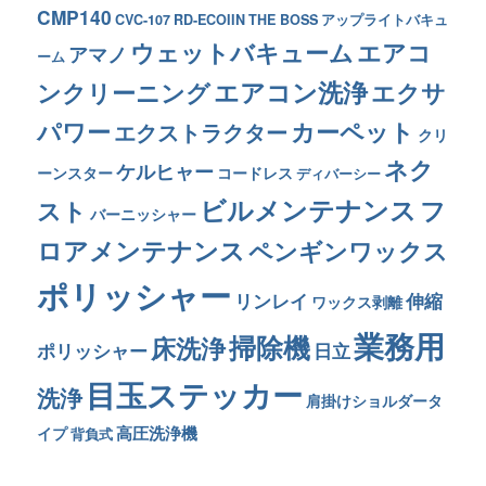
CMP140
CVC-107
RD-ECOIIN
THE BOSS
アップライトバキュ
ウェットバキューム
エアコ
アマノ
ーム
エアコン洗浄
ンクリーニング
エクサ
カーペット
パワー
エクストラクター
クリ
ネク
ケルヒャー
ーンスター
コードレス
ディバーシー
ビルメンテナンス
フ
スト
バーニッシャー
ロアメンテナンス
ペンギンワックス
ポリッシャー
リンレイ
伸縮
ワックス剥離
業務用
掃除機
床洗浄
ポリッシャー
日立
目玉ステッカー
洗浄
肩掛けショルダータ
高圧洗浄機
イプ
背負式