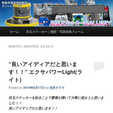
お客様からいただいたご感想・写真を紹介しています。
Sear
目玉ステッカーGALLERY【ポリッシ
ャー.JP™】 | お客様からいただいた
Main
ホーム
目玉ステッカーご感想・写真投稿フォーム
Skip
Skip
menu
ご感想・写真を紹介しています。
to
to
MONTHLY ARCHIVES:
6月 2019
primary
secondary
“良いアイディアだと思いま
content
content
す！！” エクサパワーLight(ラ
イト)
Posted on
2019年6月17日
by
光沢キララ
目玉ステッカーを貼ることで愛着が湧いて大事に使おうと思いま
した！！
良いアイディアだと思います！！