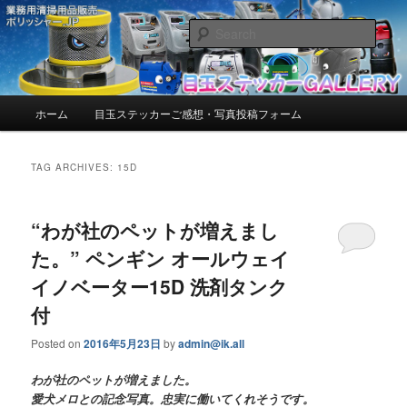
お客様からいただいたご感想・写真を紹介しています。
Sear
目玉ステッカーGALLERY【ポリッシ
ャー.JP™】 | お客様からいただいた
Main
ホーム
目玉ステッカーご感想・写真投稿フォーム
Skip
Skip
menu
ご感想・写真を紹介しています。
to
to
TAG ARCHIVES:
15D
primary
secondary
“わが社のペットが増えまし
content
content
た。” ペンギン オールウェイ
イノベーター15D 洗剤タンク
付
Posted on
2016年5月23日
by
admin@ik.all
わが社のペットが増えました。
愛犬メロとの記念写真。忠実に働いてくれそうです。