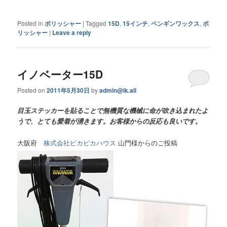
Posted in
ポリッシャー
|
Tagged
15D
,
15インチ
,
ペンギンワックス
,
ポ
リッシャー
|
Leave a reply
イノベーター15D
Posted on
2011年5月30日
by
admin@ik.all
目玉ステッカーを貼ることで無機質な機械に命が吹き込まれたよ
うで、とても愛着が湧きます。お客様からの反応も良いです。
大阪府
株式会社ピカピカハウス
山門様からのご投稿