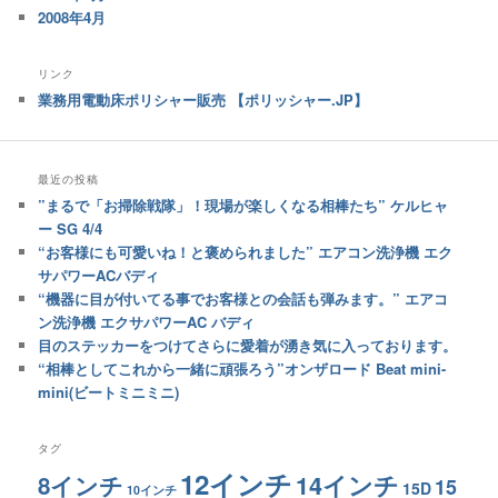
2008年4月
リンク
業務用電動床ポリシャー販売 【ポリッシャー.JP】
最近の投稿
”まるで「お掃除戦隊」！現場が楽しくなる相棒たち” ケルヒャ
ー SG 4/4
“お客様にも可愛いね！と褒められました” エアコン洗浄機 エク
サパワーACバディ
“機器に目が付いてる事でお客様との会話も弾みます。” エアコ
ン洗浄機 エクサパワーAC バディ
目のステッカーをつけてさらに愛着が湧き気に入っております。
“相棒としてこれから一緒に頑張ろう”オンザロード Beat mini-
mini(ビートミニミニ)
タグ
12インチ
14インチ
8インチ
15
15D
10インチ