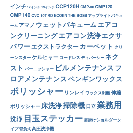
インチ
CCP120H
CMP120
CMP-80
17インチ
19インチ
CMP140
CVC-107
RD-ECOIIN
THE BOSS
アップライトバキュ
ウェットバキューム
エアコ
アマノ
ーム
エアコン洗浄
ンクリーニング
エクサ
カーペット
パワー
エクストラクター
クリ
ネク
ケルヒャー
ーンスター
コードレス
ディバーシー
ビルメンテナンス
フ
スト
バーニッシャー
ロアメンテナンス
ペンギンワックス
ポリッシャー
リンレイ
伸縮
ワックス剥離
業務用
掃除機
床洗浄
ポリッシャー
日立
目玉ステッカー
洗浄
肩掛けショルダータ
高圧洗浄機
イプ
背負式