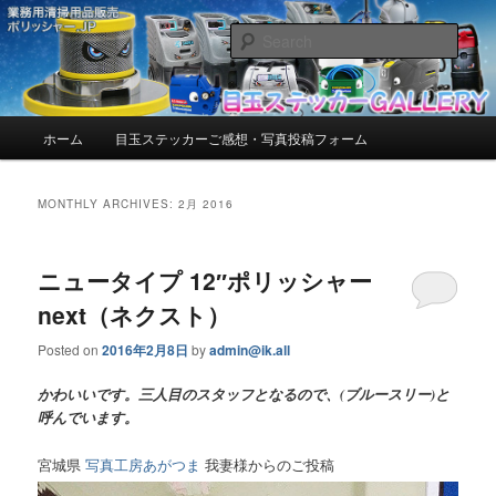
お客様からいただいたご感想・写真を紹介しています。
Sear
目玉ステッカーGALLERY【ポリッシ
ャー.JP™】 | お客様からいただいた
Main
ホーム
目玉ステッカーご感想・写真投稿フォーム
Skip
Skip
menu
ご感想・写真を紹介しています。
to
to
MONTHLY ARCHIVES:
2月 2016
primary
secondary
ニュータイプ 12″ポリッシャー
content
content
next（ネクスト）
Posted on
2016年2月8日
by
admin@ik.all
かわいいです。三人目のスタッフとなるので、(ブルースリー)と
呼んでいます。
宮城県
写真工房あがつま
我妻様からのご投稿