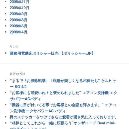
2008年11月
2008年10月
2008年9月
2008年8月
2008年6月
2008年4月
リンク
業務用電動床ポリシャー販売 【ポリッシャー.JP】
最近の投稿
”まるで「お掃除戦隊」！現場が楽しくなる相棒たち” ケルヒャ
ー SG 4/4
“お客様にも可愛いね！と褒められました” エアコン洗浄機 エク
サパワーACバディ
“機器に目が付いてる事でお客様との会話も弾みます。” エアコ
ン洗浄機 エクサパワーAC バディ
目のステッカーをつけてさらに愛着が湧き気に入っております。
“相棒としてこれから一緒に頑張ろう”オンザロード Beat mini-
mini(ビートミニミニ)