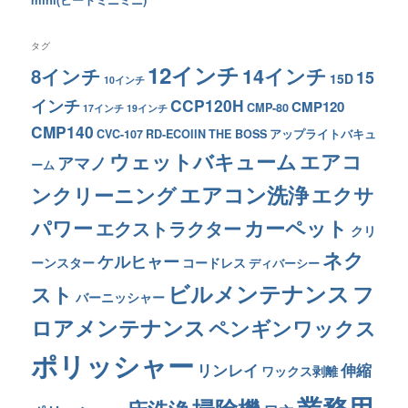
タグ
12インチ
14インチ
8インチ
15
15D
10インチ
インチ
CCP120H
CMP120
CMP-80
17インチ
19インチ
CMP140
CVC-107
RD-ECOIIN
THE BOSS
アップライトバキュ
ウェットバキューム
エアコ
アマノ
ーム
エアコン洗浄
ンクリーニング
エクサ
カーペット
パワー
エクストラクター
クリ
ネク
ケルヒャー
ーンスター
コードレス
ディバーシー
ビルメンテナンス
フ
スト
バーニッシャー
ロアメンテナンス
ペンギンワックス
ポリッシャー
リンレイ
伸縮
ワックス剥離
業務用