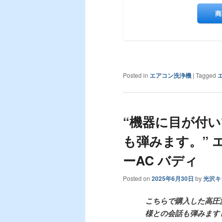
Posted in
エアコン洗浄機
|
Tagged
“機器に目が付
も弾みます。” 
ーAC バディ
Posted on
2025年6月30日
by
光沢キ
こちらで購入した高圧
様との会話も弾みます