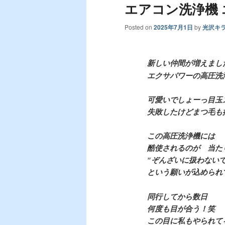
エアコン洗浄機 
Posted on
2025年7月1日
by
光沢キ
新しい仲間が増えまし
エクサパワーの高圧洗
可愛いでしょーっ目玉
失敗したけどまつ毛も
この高圧洗浄機には
酷使されるのが 当た
″ぞんざいに扱わないで
という願いが込められ
同行してから数日
何度も目が合う！笑
この目に私もやられて