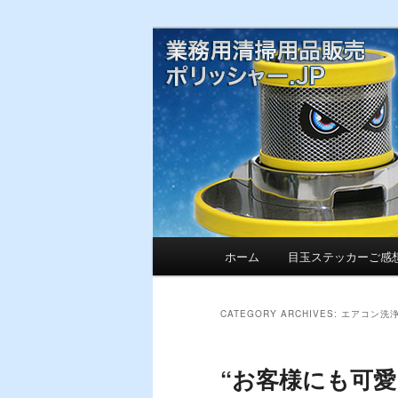
お客様からいただいたご感想・
目玉ステッカー
ー.JP™】 
を紹介してい
Main
ホーム
目玉ステッカーご感
Skip
Skip
menu
to
to
CATEGORY ARCHIVES:
エアコン洗
primary
secondary
“お客様にも可
content
content