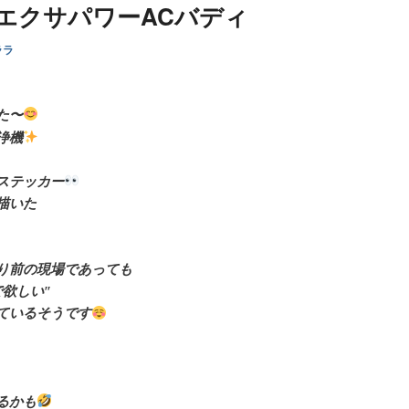
エクサパワーACバディ
ララ
た〜
浄機
ステッカー
描いた
り前の現場であっても
欲しい″
ているそうです
るかも