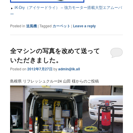
iK-Dry（アイケードライ） – 強力モーター搭載大型エアムーバ
ー
Posted in
送風機
|
Tagged
カーペット
|
Leave a reply
全マシンの写真を改めて送って
いただきました。
Posted on
2012年7月27日
by
admin@ik.all
島根県 リフレッシュクルー24 山田 様からのご投稿