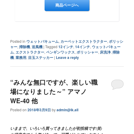
Posted in
ウェットバキューム
,
カーペットエクストラクター
,
ポリッシ
ャー
,
掃除機
,
送風機
|
Tagged
12インチ
,
14インチ
,
ウェットバキュー
ム
,
エクストラクター
,
ペンギンワックス
,
ポリッシャー
,
床洗浄
,
掃除
機
,
業務用
,
目玉ステッカー
|
Leave a reply
“みんな無口ですが、楽しい職
場になりました～” アマノ
WE-40 他
Posted on
2018年3月9日
by
admin@ik.all
いままで、いろいろ買ってきましたが初投稿です(笑)