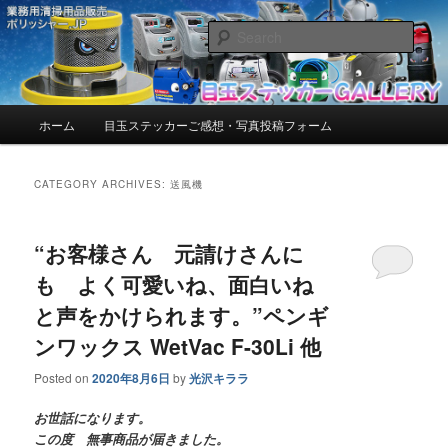
お客様からいただいたご感想・写真を紹介しています。
Sear
目玉ステッカーGALLERY【ポリッシ
ャー.JP™】 | お客様からいただいた
Main
ホーム
目玉ステッカーご感想・写真投稿フォーム
Skip
Skip
menu
ご感想・写真を紹介しています。
to
to
CATEGORY ARCHIVES:
送風機
primary
secondary
“お客様さん 元請けさんに
content
content
も よく可愛いね、面白いね
と声をかけられます。”ペンギ
ンワックス WetVac F-30Li 他
Posted on
2020年8月6日
by
光沢キララ
お世話になります。
この度 無事商品が届きました。