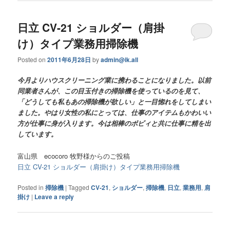
日立 CV-21 ショルダー（肩掛
け）タイプ業務用掃除機
Posted on
2011年6月28日
by
admin@ik.all
今月よりハウスクリーニング業に携わることになりました。以前
同業者さんが、この目玉付きの掃除機を使っているのを見て、
「どうしても私もあの掃除機が欲しい」と一目惚れをしてしまい
ました。やはり女性の私にとっては、仕事のアイテムもかわいい
方が仕事に身が入ります。今は相棒のボビィと共に仕事に精を出
しています。
富山県 ecocoro 牧野様からのご投稿
日立 CV-21 ショルダー（肩掛け）タイプ業務用掃除機
Posted in
掃除機
|
Tagged
CV-21
,
ショルダー
,
掃除機
,
日立
,
業務用
,
肩
掛け
|
Leave a reply