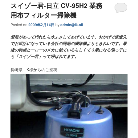
スイゾー君-日立 CV-95H2 業務
用布フィルター掃除機
Posted on
2009年2月14日
by
admin@ik.all
愛着があって汚れたら水ふきしてあげています。おかげで派遣先
でお世話になっている会社の同期の掃除機よりもきれいです。最
近の特撮ヒーローのメカに似ているらしくて３歳になる甥っ子に
も「スイゾー君」って呼ばれてます。
長崎県 K様からのご投稿