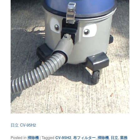
日立 CV-95H2
Posted in
掃除機
|
Tagged
CV-95H2
,
布フィルター
,
掃除機
,
日立
,
業務