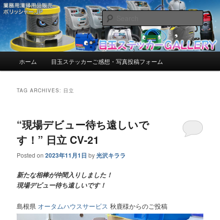
お客様からいただいたご感想・写真を紹介しています。
Sear
目玉ステッカーGALLERY【ポリッシ
ャー.JP™】 | お客様からいただいた
Main
ホーム
目玉ステッカーご感想・写真投稿フォーム
Skip
Skip
menu
ご感想・写真を紹介しています。
to
to
TAG ARCHIVES:
日立
primary
secondary
“現場デビュー待ち遠しいで
content
content
す！” 日立 CV-21
Posted on
2023年11月1日
by
光沢キララ
新たな相棒が仲間入りしました！
現場デビュー待ち遠しいです！
島根県
オータムハウスサービス
秋鹿様からのご投稿